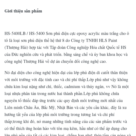
Giơi thiệu sản phẩm
HS-5400LB / HS-5400 Sơn phủ điện cực epoxy acrylic màu trắng cho ô
tô là loại sơn phủ điện thế hệ thứ 8 do Công ty TNHH HLS Paint
(Thượng Hải) hợp tác với Tập đoàn Công nghiệp Hóa chất Quốc tế HS
của Đức nghiên cứu và phát triển. bằng sáng chế và ủy ban khoa học và
công nghệ Thượng Hải về dự án chuyển đổi công nghệ cao.
Nó đại diện cho công nghệ hiện đại của lớp phủ điện di catốt thân thiện
với môi trường với đặc tính cao và chi phí thấp.Lớp phủ như vậy không
chứa kim loại nặng như chì, thiếc, cadmium và thủy ngân, vv Nó là một
loại nhựa phân tán trong nước hai thành phần.Lớp phủ không chứa
nguyên tố thiếc đáp ứng trước các quy định môi trường mới nhất của
Liên minh Châu Âu, Bắc Mỹ, Nhật Bản và các yêu cầu khác, đây là xu
hướng tất yếu của lớp phủ môi trường trong tương lai và chi phí
thấp;trong khi đó, nó mang những tính năng của các sản phẩm trước và
có thể thích ứng hoàn hảo với tôn mạ kẽm, hầu như có thể áp dụng cho
lớp phủ nền của tất cả các kim loại, chẳng hạn như: thép tấm cán nóng và