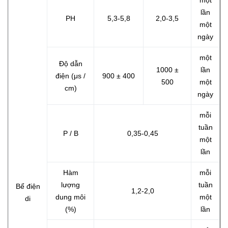
một
lần
PH
5,3-5,8
2,0-3,5
một
ngày
một
Độ dẫn
1000 ±
lần
điện (μs /
900 ± 400
500
một
cm)
ngày
mỗi
tuần
P / B
0,35-0,45
một
lần
Hàm
mỗi
lượng
tuần
Bể điện
1,2-2,0
dung môi
một
di
(%)
lần