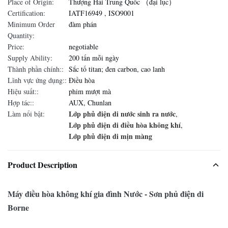
Place of Origin:
Thượng Hải Trung Quốc （đại lục）
Certification:
IATF16949 , ISO9001
Minimum Order
đàm phán
Quantity:
Price:
negotiable
Supply Ability:
200 tấn mỗi ngày
Thành phần chính::
Sắc tố titan; đen carbon, cao lanh
Lĩnh vực ứng dụng::
Điều hòa
Hiệu suất::
phim mượt mà
Hợp tác::
AUX, Chunlan
Lớp phủ điện di nước sinh ra nước
Làm nổi bật:
,
Lớp phủ điện di điều hòa không khí
,
Lớp phủ điện di mịn màng
Product Description
Máy điều hòa không khí gia đình Nước - Sơn phủ điện di
Borne