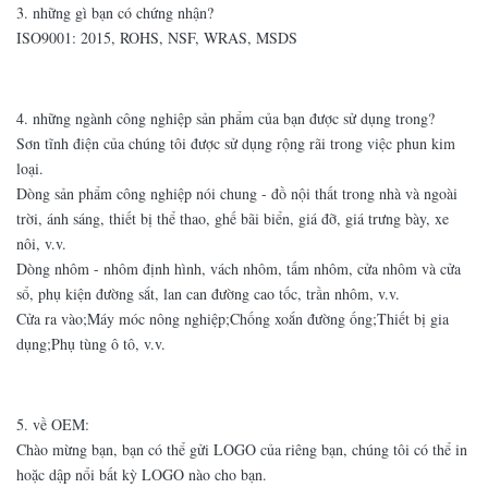
3. những gì bạn có chứng nhận?
ISO9001: 2015, ROHS, NSF, WRAS, MSDS
4. những ngành công nghiệp sản phẩm của bạn được sử dụng trong?
Sơn tĩnh điện của chúng tôi được sử dụng rộng rãi trong việc phun kim
loại.
Dòng sản phẩm công nghiệp nói chung - đồ nội thất trong nhà và ngoài
trời, ánh sáng, thiết bị thể thao, ghế bãi biển, giá đỡ, giá trưng bày, xe
nôi, v.v.
Dòng nhôm - nhôm định hình, vách nhôm, tấm nhôm, cửa nhôm và cửa
sổ, phụ kiện đường sắt, lan can đường cao tốc, trần nhôm, v.v.
Cửa ra vào;Máy móc nông nghiệp;Chống xoắn đường ống;Thiết bị gia
dụng;Phụ tùng ô tô, v.v.
5. về OEM:
Chào mừng bạn, bạn có thể gửi LOGO của riêng bạn, chúng tôi có thể in
hoặc dập nổi bất kỳ LOGO nào cho bạn.