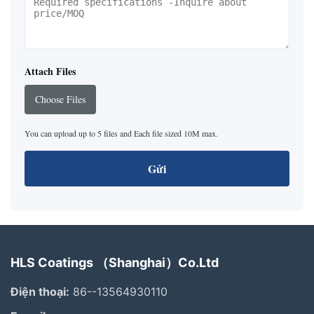
Attach Files
Choose Files
You can upload up to 5 files and Each file sized 10M max.
Gửi
HLS Coatings （Shanghai）Co.Ltd
Điện thoại:
86--13564930110