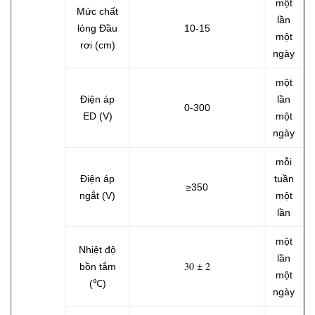
một
Mức chất
lần
lỏng Đầu
10-15
một
rơi (cm)
ngày
một
Điện áp
lần
0-300
ED (V)
một
ngày
mỗi
Điện áp
tuần
≥350
ngắt (V)
một
lần
một
Nhiệt độ
lần
30 ± 2
bồn tắm
một
(℃)
ngày