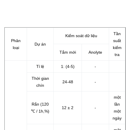
Tần
Kiểm soát dữ liệu
Phân
suất
Dự án
loại
kiểm
Tắm mới
Anolyte
tra
Tỉ lệ
1: (4-5)
-
Thời gian
24-48
-
chín
một
Rắn (120
lần
12 ± 2
-
℃ / 1h,%)
một
ngày