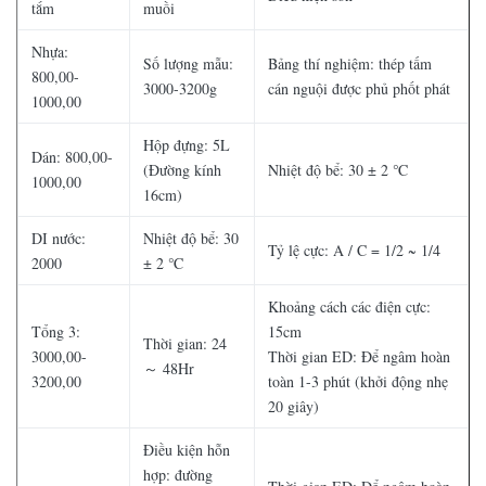
tắm
muồi
Nhựa:
Số lượng mẫu:
Bảng thí nghiệm: thép tấm
800,00-
3000-3200g
cán nguội được phủ phốt phát
1000,00
Hộp đựng: 5L
Dán: 800,00-
(Đường kính
Nhiệt độ bể: 30 ± 2 ℃
1000,00
16cm)
DI nước:
Nhiệt độ bể: 30
Tỷ lệ cực: A / C = 1/2 ~ 1/4
2000
± 2 ℃
Khoảng cách các điện cực:
Tổng 3:
15cm
Thời gian: 24
3000,00-
Thời gian ED: Để ngâm hoàn
～ 48Hr
3200,00
toàn 1-3 phút (khởi động nhẹ
20 giây)
Điều kiện hỗn
hợp: đường