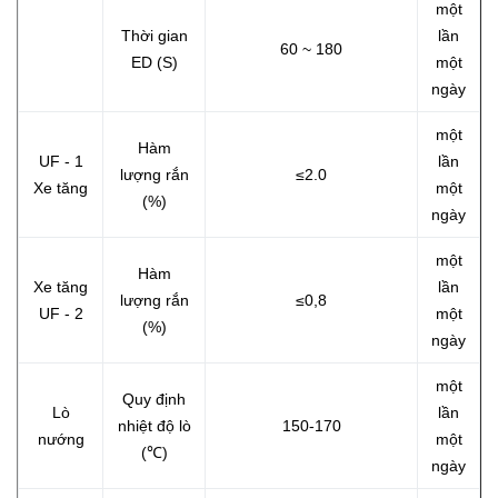
một
Thời gian
lần
60 ~ 180
ED (S)
một
ngày
một
Hàm
UF - 1
lần
lượng rắn
≤2.0
Xe tăng
một
(%)
ngày
một
Hàm
Xe tăng
lần
lượng rắn
≤0,8
UF - 2
một
(%)
ngày
một
Quy định
Lò
lần
nhiệt độ lò
150-170
nướng
một
(℃)
ngày