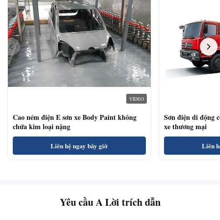
VIDEO
Cao ném điện E sơn xe Body Paint không
Sơn điện di động 
chứa kim loại nặng
xe thương mại
Liên hệ ngay bây giờ
Liên h
Yêu cầu A Lời trích dẫn