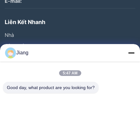
E-mail:
Liên Kết Nhanh
Nhà
Sản Phẩm
Jiang
Video
Chương Trình VR
5:47 AM
Về Chúng Tôi
Good day, what product are you looking for?
Chuyến Tham Quan Nhà Máy
Kiểm Soát Chất Lượng
Liên Hệ Với Chúng Tôi
Yêu Cầu Đặt Giá