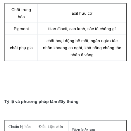
Chất trung
axit hữu cơ
hòa
P
igment
titan đioxit, cao lanh, sắc tố chống gỉ
chất hoạt động bề mặt, ngăn ngừa tác
chất phụ gia
nhân khoang co ngót, khả năng chống tác
nhân ố vàng
Tỷ lệ và phương pháp làm đầy thùng
Chuẩn bị bồn
Điều kiện chín
Điều kiện sơn