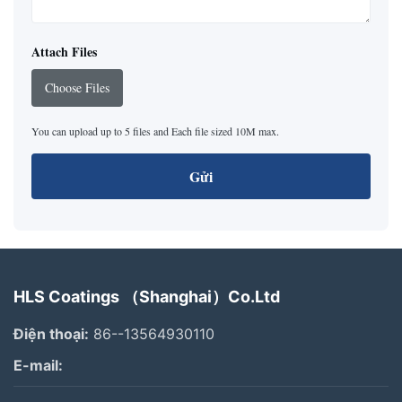
Attach Files
Choose Files
You can upload up to 5 files and Each file sized 10M max.
Gửi
HLS Coatings （Shanghai）Co.Ltd
Điện thoại:
86--13564930110
E-mail: