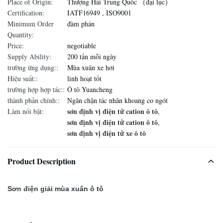
Place of Origin:
Thượng Hải Trung Quốc （đại lục）
Certification:
IATF16949 , ISO9001
Minimum Order
đàm phán
Quantity:
Price:
negotiable
Supply Ability:
200 tấn mỗi ngày
trường ứng dụng::
Mùa xuân xe hơi
Hiệu suất::
linh hoạt tốt
trường hợp hợp tác::
Ô tô Yuancheng
thành phần chính::
Ngăn chặn tác nhân khoang co ngót
sơn định vị điện tử cation ô tô
Làm nổi bật:
,
sơn định vị điện tử cation ô tô
,
sơn định vị điện tử xe ô tô
Product Description
Sơn điện giải mùa xuân ô tô