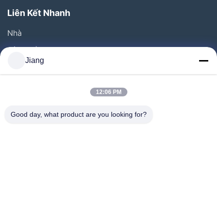
Liên Kết Nhanh
Nhà
Sản Phẩm
Jiang
Video
Chương Trình VR
12:06 PM
Về Chúng Tôi
Good day, what product are you looking for?
Chuyến Tham Quan Nhà Máy
Kiểm Soát Chất Lượng
Liên Hệ Với Chúng Tôi
Yêu Cầu Đặt Giá
Follow Us