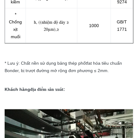
kiềm
9274
*
h, ((nhiệm độ dày ≥
Chống
GB/T
1000
20μm),≥
xịt
1771
muối
* Lưu ý: Chất nền sử dụng bảng thép phốtfat hóa tiêu chuẩn
Bonder, bị trượt đường mở rộng đơn phương ≤ 2mm.
địa điểm sản xuất
Khách hàng
: