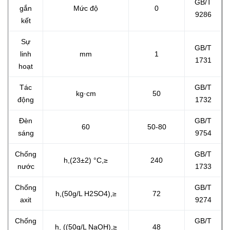
GB/T
gắn
Mức độ
0
9286
kết
Sự
GB/T
linh
mm
1
1731
hoạt
Tác
GB/T
kg·cm
50
động
1732
Đèn
GB/T
60
50-80
sáng
9754
Chống
GB/T
h,(23±2) °C,≥
240
nước
1733
Chống
GB/T
h,(50g/L H2SO4),≥
72
axit
9274
Chống
GB/T
h, ((50g/L NaOH),≥
48