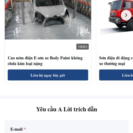
VIDEO
Cao ném điện E sơn xe Body Paint không
Sơn điện di động 
chứa kim loại nặng
xe thương mại
Liên hệ ngay bây giờ
Liên h
Yêu cầu A Lời trích dẫn
E-mail
*