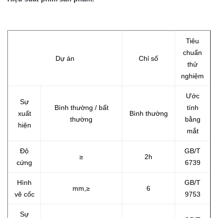
Tiêu
chuẩn
Dự án
Chỉ số
thử
nghiệm
Ước
Sự
Bình thường / bất
tính
xuất
Bình thường
thường
bằng
hiện
mắt
Độ
GB/T
≥
2h
cứng
6739
Hình
GB/T
mm,≥
6
vẽ cốc
9753
Sự