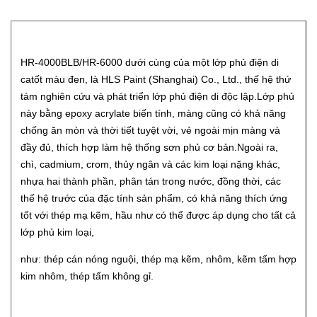
HR-4000BLB/HR-6000 dưới cùng của một lớp phủ điện di
catốt màu đen, là HLS Paint (Shanghai) Co., Ltd., thế hệ thứ
tám nghiên cứu và phát triển lớp phủ điện di độc lập.Lớp phủ
này bằng epoxy acrylate biến tính, màng cũng có khả năng
chống ăn mòn và thời tiết tuyệt vời, vẻ ngoài mịn màng và
đầy đủ, thích hợp làm hệ thống sơn phủ cơ bản.Ngoài ra,
chì, cadmium, crom, thủy ngân và các kim loại nặng khác,
nhựa hai thành phần, phân tán trong nước, đồng thời, các
thế hệ trước của đặc tính sản phẩm, có khả năng thích ứng
tốt với thép mạ kẽm, hầu như có thể được áp dụng cho tất cả
lớp phủ kim loại,
như: thép cán nóng nguội, thép mạ kẽm, nhôm, kẽm tấm hợp
kim nhôm, thép tấm không gỉ.