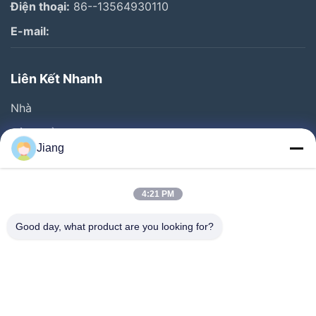
Điện thoại:
86--13564930110
E-mail:
Liên Kết Nhanh
Nhà
Sản Phẩm
Jiang
Video
Chương Trình VR
4:21 PM
Về Chúng Tôi
Good day, what product are you looking for?
Chuyến Tham Quan Nhà Máy
Kiểm Soát Chất Lượng
Liên Hệ Với Chúng Tôi
Yêu Cầu Đặt Giá