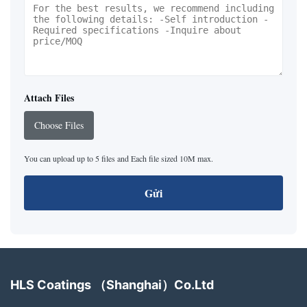
Attach Files
Choose Files
You can upload up to 5 files and Each file sized 10M max.
Gửi
HLS Coatings （Shanghai）Co.Ltd