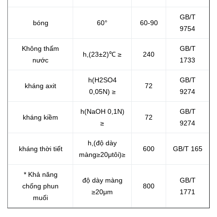
GB/T
bóng
60°
60-90
9754
Không thấm
GB/T
h,(23±
2
)℃ ≥
240
nước
1733
h(H2SO4
GB/T
kháng axit
72
0,05N
)
≥
9274
h(NaOH 0,1N
)
GB/T
kháng kiềm
72
≥
9274
h,
(
độ dày
kháng thời tiết
600
GB/T 165
màng
≥
20
μ
tôi
)≥
* Khả năng
độ dày màng
GB/T
chống phun
800
≥
20
μm
1771
muối