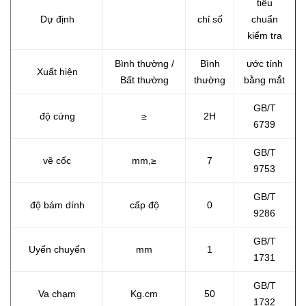
tiêu
Dự định
chỉ số
chuẩn
kiểm tra
Bình thường /
Bình
ước tính
Xuất hiện
Bất thường
thường
bằng mắt
GB/T
độ cứng
≥
2H
6739
GB/T
vẽ cốc
mm,
≥
7
9753
GB/T
độ bám dính
cấp độ
0
9286
GB/T
Uyển chuyển
mm
1
1731
GB/T
Va chạm
Kg.cm
50
1732