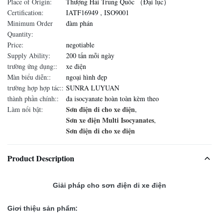
Place of Origin:
Thượng Hải Trung Quốc （Đại lục）
Certification:
IATF16949 , ISO9001
Minimum Order
đàm phán
Quantity:
Price:
negotiable
Supply Ability:
200 tấn mỗi ngày
trường ứng dụng::
xe điện
Màn biểu diễn::
ngoại hình đẹp
trường hợp hợp tác::
SUNRA LUYUAN
thành phần chính::
đa isocyanate hoàn toàn kèm theo
Sơn điện di cho xe điện
Làm nổi bật:
,
Sơn xe điện Multi Isocyanates
,
Sơn điện di cho xe điện
Product Description
Giải pháp cho sơn điện di xe điện​
Giơi thiệu sản phẩm: