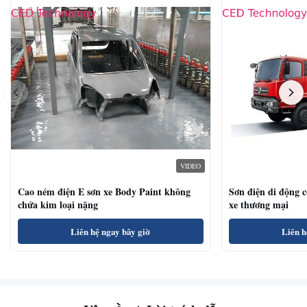
VIDEO
Cao ném điện E sơn xe Body Paint không
Sơn điện di động 
chứa kim loại nặng
xe thương mại
Liên hệ ngay bây giờ
Liên h