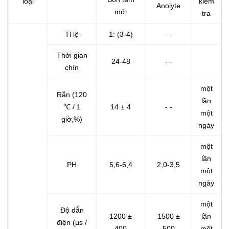
loại
kiểm
Anolyte
mới
tra
Tỉ lệ
1: (3-4)
- -
Thời gian
24-48
- -
chín
một
Rắn (120
lần
℃ / 1
14 ± 4
- -
một
giờ,%)
ngày
một
lần
PH
5,6-6,4
2,0-3,5
một
ngày
một
Độ dẫn
1200 ±
1500 ±
lần
điện (μs /
400
500
một