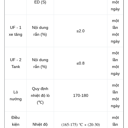
ED (S)
một
ngày
một
UF - 1
Nội dung
lần
≤2.0
xe tăng
rắn (%)
một
ngày
một
UF - 2
Nội dung
lần
≤0.8
Tank
rắn (%)
một
ngày
một
Quy định
Lò
lần
nhiệt độ lò
170-180
nướng
một
(℃)
ngày
Điều
một
(165-175) ℃ × (20-30)
kiện
Nhiệt độ
lần