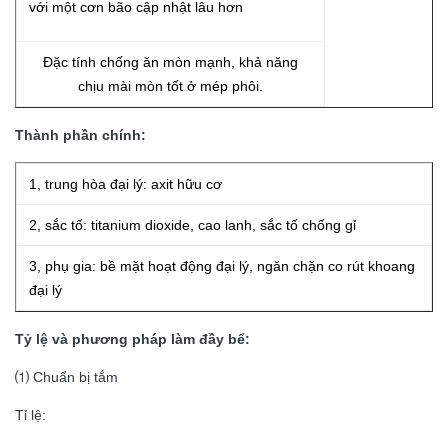
với một cơn bão cập nhật lâu hơn
Đặc tính chống ăn mòn mạnh, khả năng
chịu mài mòn tốt ở mép phôi.
Thành phần chính:
1, trung hòa đại lý: axit hữu cơ
2, sắc tố: titanium dioxide, cao lanh, sắc tố chống gỉ
3, phụ gia: bề mặt hoạt động đại lý, ngăn chặn co rút khoang
đại lý
Tỷ lệ và phương pháp làm đầy bể:
⑴ Chuẩn bị tắm
Tỉ lệ: