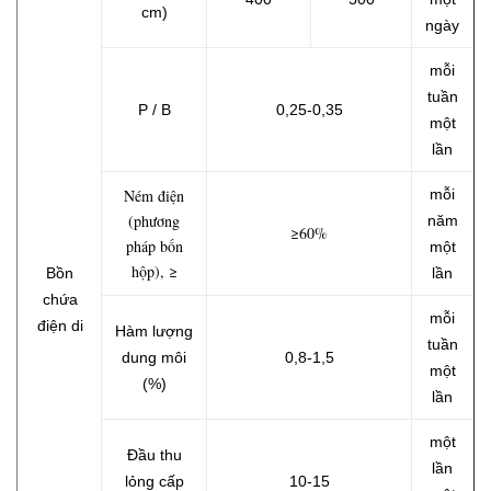
cm)
ngày
mỗi
tuần
P / B
0,25-0,35
một
lần
Ném điện
mỗi
(phương
năm
≥60%
pháp bốn
một
hộp), ≥
Bồn
lần
chứa
mỗi
điện di
Hàm lượng
tuần
dung môi
0,8-1,5
một
(%)
lần
một
Đầu thu
lần
lỏng cấp
10-15