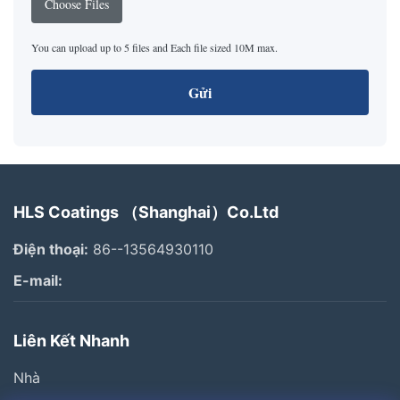
Choose Files
You can upload up to 5 files and Each file sized 10M max.
Gửi
HLS Coatings （Shanghai）Co.Ltd
Điện thoại:
86--13564930110
E-mail:
Liên Kết Nhanh
Nhà