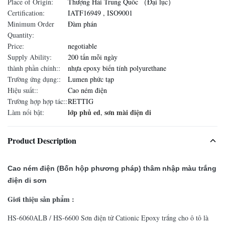
Place of Origin:
Thượng Hải Trung Quốc （Đại lục）
Certification:
IATF16949 , ISO9001
Minimum Order
Đàm phán
Quantity:
Price:
negotiable
Supply Ability:
200 tấn mỗi ngày
thành phần chính::
nhựa epoxy biến tính polyurethane
Trường ứng dụng::
Lumen phức tạp
Hiệu suất::
Cao ném điện
Trường hợp hợp tác::
RETTIG
lớp phủ ed
sơn mài điện di
Làm nổi bật:
,
Product Description
Cao ném điện (Bốn hộp phương pháp) thâm nhập màu trắng
điện di sơn
Giơi thiệu sản phẩm :
HS-6060ALB / HS-6600 Sơn điện tử Cationic Epoxy trắng cho ô tô là