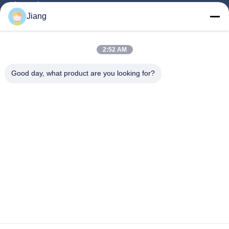
Sản Phẩm
Jiang
Video
Chương Trình VR
2:52 AM
Về Chúng Tôi
Good day, what product are you looking for?
Chuyến Tham Quan Nhà Máy
Kiểm Soát Chất Lượng
Liên Hệ Với Chúng Tôi
Yêu Cầu Đặt Giá
Follow Us