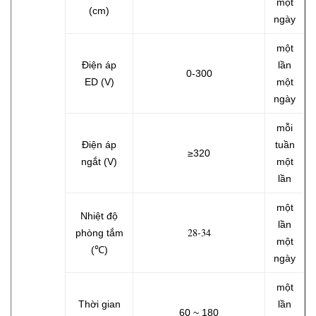
một
(cm)
ngày
một
Điện áp
lần
0-300
ED (V)
một
ngày
mỗi
Điện áp
tuần
≥320
ngắt (V)
một
lần
một
Nhiệt độ
lần
28-34
phòng tắm
một
(℃)
ngày
một
Thời gian
lần
60 ~ 180