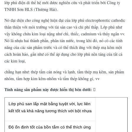
lớp phủ điện di thế hệ mới được nghiên cứu và phát triển bởi Công ty
TNHH Sơn HLS (Thượng Hải).
Nó đại diện cho công nghệ hiện đại của lớp phủ electrophoretic cathodic
thân thiện với môi trường với tài sản cao và chi phí thấp. Lớp phủ như
vậy không chứa kim loại nặng như chì, thiếc, cadmium và thủy ngân vv.
Nó là nhựa hai thành phần, phân tán nước, trong khi đó, nó có các tính
năng của các sản phẩm trước và có thể thích ứng với thép mạ kẽm một
cách hoàn hảo, gần như có thể áp dụng cho lớp phủ nền tảng của tất cả
các kim loại,
chẳng hạn như: thép tấm cán nóng và lạnh, tấm thép mạ kẽm, sản phẩm
nhôm, tấm hợp kim kẽm-nhôm và tấm thép không gỉ, vv
Tính năng sản phẩm này được hiển thị bên dưới: 
Lớp phủ san lấp mặt bằng tuyệt vời, lực liên
kết tốt và khả năng tương thích với bột nhựa
Độ ổn định tốt của bồn tắm có thể thích ứng