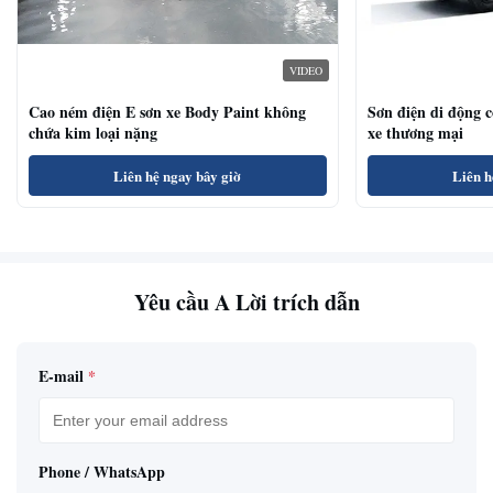
VIDEO
Cao ném điện E sơn xe Body Paint không
Sơn điện di động 
chứa kim loại nặng
xe thương mại
Liên hệ ngay bây giờ
Liên h
Yêu cầu A Lời trích dẫn
E-mail
*
Phone / WhatsApp